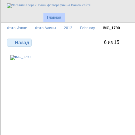
Главная
Фото Извне
Фото Алины
2013
February
IMG_1790
6 из 15
Назад