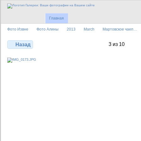
Главная
Фото Извне
Фото Алины
2013
March
Мартовское чаеп…
3 из 10
Назад