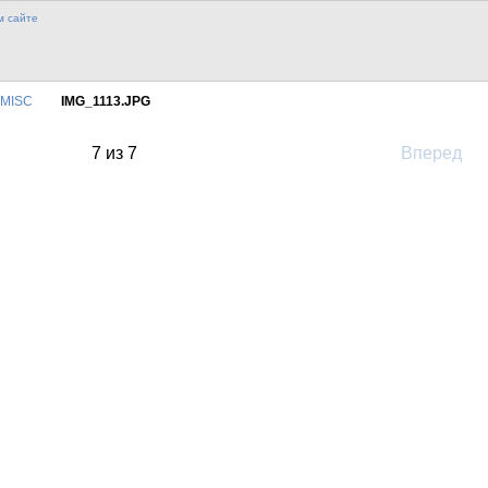
MISC
IMG_1113.JPG
7 из 7
Вперед