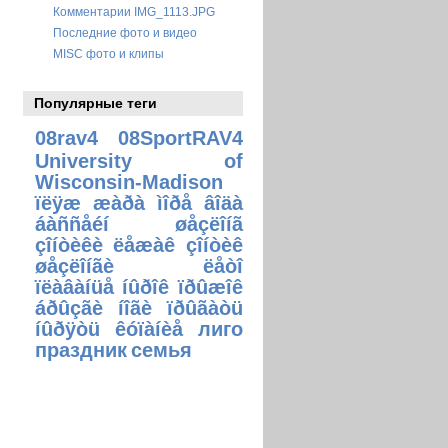
Комментарии IMG_1113.JPG
Последние фото и видео
MISC фото и клипы
Популярные теги
08rav4
08SportRAV4
University of
Wisconsin-Madison
ïëÿæ æàðà ìîðå âîäà
áàññåéí øåçëîíã
çîíòèêè ëåæàê çîíòèê
øåçëîíãè ëåòî
ïëàâàíüå íûðîê ïðûæîê
áðûçãè íîãè ïðûãàòü
íûðÿòü êóïàíèå
лиго
праздник
семья