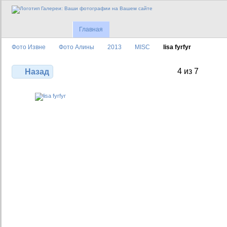
Главная
Фото Извне
Фото Алины
2013
MISC
lisa fyrfyr
4 из 7
Назад