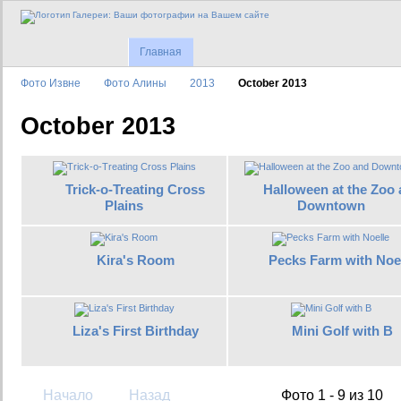
Главная
Фото Извне
Фото Алины
2013
October 2013
October 2013
Trick-o-Treating Cross
Halloween at the Zoo
Plains
Downtown
Kira's Room
Pecks Farm with Noe
Liza's First Birthday
Mini Golf with B
Начало
Назад
Фото 1 - 9 из 10