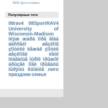
MISC фото и клипы
Популярные теги
08rav4
08SportRAV4
University of
Wisconsin-Madison
ïëÿæ æàðà ìîðå âîäà
áàññåéí øåçëîíã
çîíòèêè ëåæàê çîíòèê
øåçëîíãè ëåòî
ïëàâàíüå íûðîê ïðûæîê
áðûçãè íîãè ïðûãàòü
íûðÿòü êóïàíèå
лиго
праздник
семья